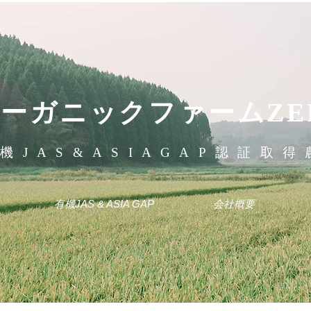
ーガニックファームZE
機JAS&ASIAGAP認証取得
有機JAS & ASIA GAP
会社概要