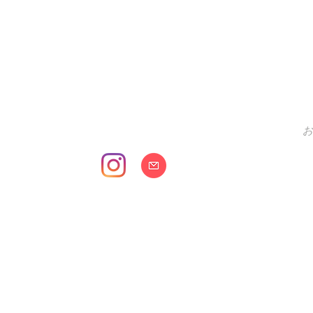
オーガニックファームZERO
​有機JAS&ASIAGAP認証取得農園
有機JAS & ASIA GAP
会社概要
お
889-1401 宮崎県児湯郡新富町大字日置694番
© 2021 Organic Farm ZERO LLC. All Rights Reserved.
当サイトのテキスト・画像の無断転載・複製を固く禁じます。
nd replication of the contents of this site, text and images are stri