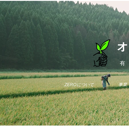
オ
有
ZEROについて
事業